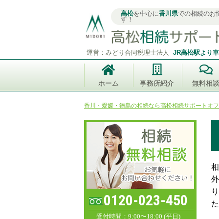
高松
を中心に
香川県
での相続のお
す！
運営：みどり合同税理士法人
JR高松駅より車
ホーム
事務所紹介
無料相
香川・愛媛・徳島の相続なら高松相続サポートオフ
相
外
り
0120-023-450
た
受付時間：9:00〜18:00 (平日)