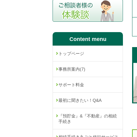
Content menu
トップページ
事務所案内
(7)
サポート料金
最初に聞きたい！Q&A
『預貯金』&『不動産』の相続
手続き