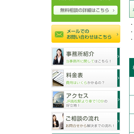
・
・
・