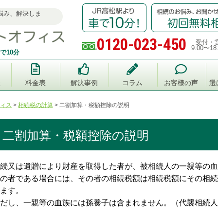
悩み、解決しま
0120-023-450
受付・
9:00〜18
で10分
談
料金表
解決事例
コラム
お客様の声
選
ィス
>
相続税の計算
>
二割加算・税額控除の説明
二割加算・税額控除の説明
続又は遺贈により財産を取得した者が、被相続人の一親等の血
の者である場合には、その者の相続税額は相続税額にその相続
ます。
だし、一親等の血族には孫養子は含まれません。（代襲相続人