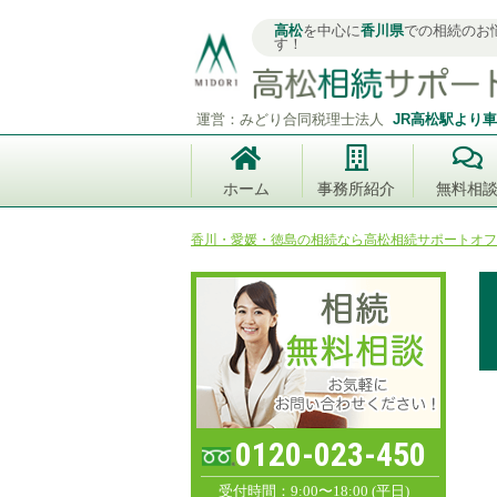
高松
を中心に
香川県
での相続のお
す！
運営：みどり合同税理士法人
JR高松駅より車
ホーム
事務所紹介
無料相
香川・愛媛・徳島の相続なら高松相続サポートオフ
0120-023-450
受付時間：9:00〜18:00 (平日)