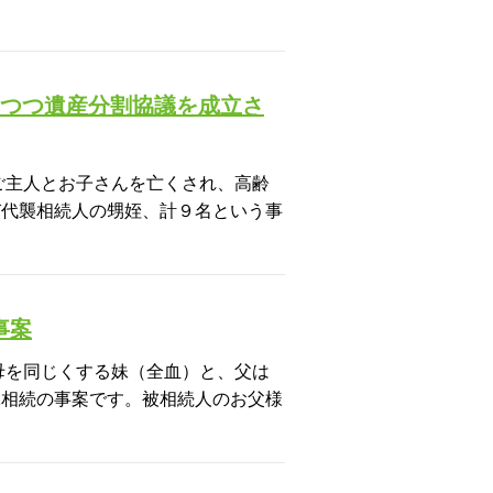
いつつ遺産分割協議を成立さ
ご主人とお子さんを亡くされ、高齢
び代襲相続人の甥姪、計９名という事
事案
母を同じくする妹（全血）と、父は
妹相続の事案です。被相続人のお父様