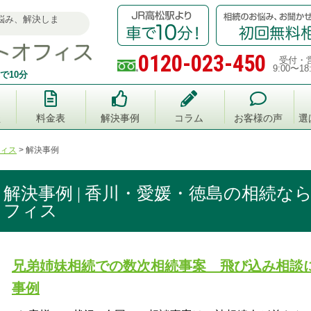
悩み、解決しま
0120-023-450
受付・
9:00〜18
で10分
談
料金表
解決事例
コラム
お客様の声
選
ィス
>
解決事例
解決事例 | 香川・愛媛・徳島の相続な
フィス
兄弟姉妹相続での数次相続事案 飛び込み相談
事例