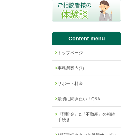
Content menu
トップページ
事務所案内
(7)
サポート料金
最初に聞きたい！Q&A
『預貯金』&『不動産』の相続
手続き