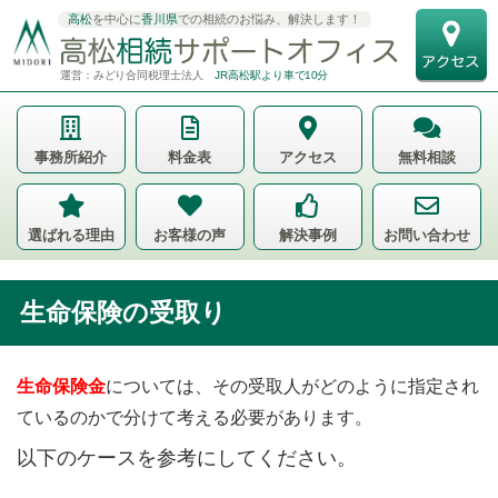
高松
を中心に
香川県
での相続のお悩み、解決します！
運営：みどり合同税理士法人
JR高松駅より車で10分
事務所紹介
料金表
アクセス
無料相談
選ばれる理由
お客様の声
解決事例
お問い合わせ
生命保険の受取り
生命保険金
については、その受取人がどのように指定され
ているのかで分けて考える必要があります。
以下のケースを参考にしてください。