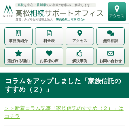
高松
を中心に
香川県
での相続のお悩み、解決します！
運営：みどり合同税理士法人
JR高松駅より車で10分
事務所紹介
料金表
アクセス
無料相談
選ばれる理由
お客様の声
解決事例
お問い合わせ
コラムをアップしました「家族信託の
すすめ（２）」
＞＞新着コラム記事「家族信託のすすめ（２）」は
コチラ