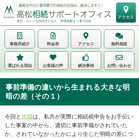
高松
を中心に
香川県
での相続のお悩み、解決します！
運営：みどり合同税理士法人
JR高松駅より車で10分
事務所紹介
料金表
アクセス
無料相談
選ばれる理由
お客様の声
解決事例
お問い合わせ
事前準備の違いから生まれる大きな明
暗の差（その１）
今回と
次回
は、私共が実際に相続税申告をお手伝い
した事案の中から、適切に事前準備がされていた
か、されていなかったかにより生じた明暗の差につ