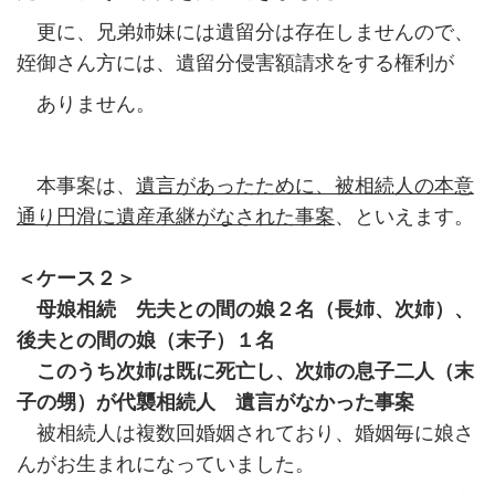
更に、兄弟姉妹には遺留分は存在しませんので、
姪御さん方には、遺留分侵害額請求をする権利が
ありません。
本事案は、
遺言があったために、被相続人の本意
通り円滑に遺産承継がなされた事案
、といえます。
＜ケース２＞
母娘相続 先夫との間の娘２名（長姉、次姉）、
後夫との間の娘（末子）１名
このうち次姉は既に死亡し、次姉の息子二人（末
子の甥）が代襲相続人 遺言がなかった事案
被相続人は複数回婚姻されており、婚姻毎に娘さ
んがお生まれになっていました。